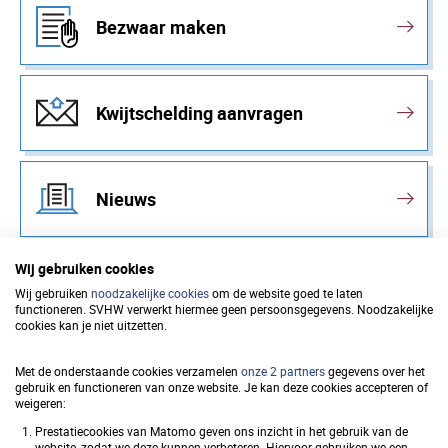
Bezwaar maken
Kwijtschelding aanvragen
Nieuws
Wij gebruiken cookies
Wij gebruiken
noodzakelijke cookies
om de website goed te laten
functioneren. SVHW verwerkt hiermee geen persoonsgegevens. Noodzakelijke
Samenwerkingsverband
cookies kan je niet uitzetten.
Vastgoedinformatie Heffing en
Met de onderstaande cookies verzamelen
onze 2 partners
gegevens over het
Waardebepaling (SVHW)
gebruik en functioneren van onze website. Je kan deze cookies accepteren of
weigeren:
Prestatiecookies van Matomo geven ons inzicht in het gebruik van de
website, zodat we deze kunnen verbeteren. Hiervoor gebruiken we een