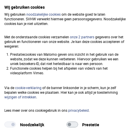
Wij gebruiken cookies
Wij gebruiken
noodzakelijke cookies
om de website goed te laten
functioneren. SVHW verwerkt hiermee geen persoonsgegevens. Noodzakelijke
Samenwerkingsverband
cookies kan je niet uitzetten.
Vastgoedinformatie Heffing en
Met de onderstaande cookies verzamelen
onze 2 partners
gegevens over het
Waardebepaling (SVHW)
gebruik en functioneren van onze website. Je kan deze cookies accepteren of
weigeren:
Prestatiecookies van Matomo geven ons inzicht in het gebruik van de
website, zodat we deze kunnen verbeteren. Hiervoor gebruiken we een
uniek bezoekers-ID, dat niet herleidbaar is naar een persoon.
Snel naar
Functionele cookies helpen bij het afspelen van video’s van het
videoplatform Vimeo.
Privacy
Via de
cookie-verklaring
of de banner linksonder in je scherm, kun je zelf
Toegankelijkheid
bepalen welke cookies we plaatsen. Hier kan je ook altijd je toestemming
wijzigen of intrekken
.
Responsible disclosure
Lees meer over ons cookiegebruik in ons
privacybeleid
.
Cookieverklaring
Noodzakelijk
Prestatie