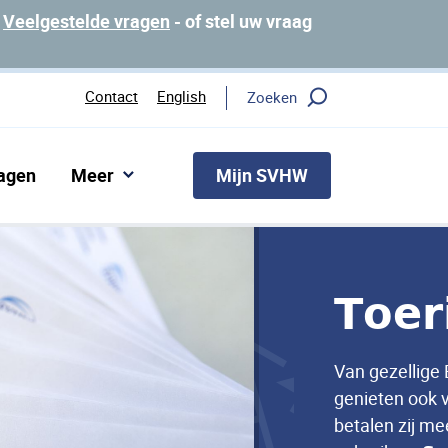
p
Veelgestelde vragen
- of stel uw vraag
Contact
English
Zoeken
Mijn SVHW
ragen
Meer
𝗧𝗼𝗲𝗿
Van gezellige 
genieten ook 
betalen zij m