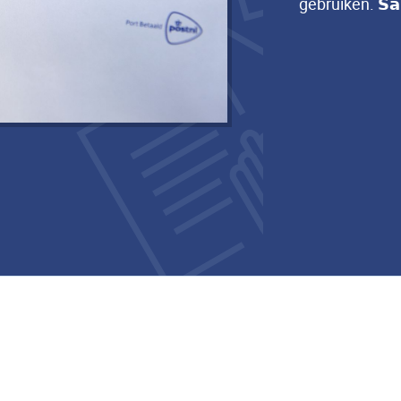
gebruiken. 𝗦𝗮𝗺