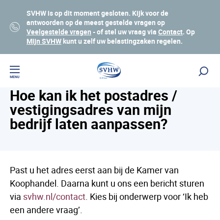
SVHW is op dit moment gesloten. Kijk voor de
antwoorden op de meest gestelde vragen op
Veelgestelde vragen
- of stel uw vraag via
Contact
. Op
Mijn SVHW
kunt u zelf uw belastingzaken regelen.
Veelgestelde vragen
Lees voor
MENU
Hoe kan ik het postadres /
vestigingsadres van mijn
bedrijf laten aanpassen?
Past u het adres eerst aan bij de Kamer van
Koophandel. Daarna kunt u ons een bericht sturen
via
svhw.nl/contact
. Kies bij onderwerp voor ‘Ik heb
een andere vraag’.