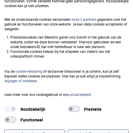
functioneren. SVHW verwerkt hiermee geen persoonsgegevens. Noodzakelijke
Samenwerkingsverband
cookies kan je niet uitzetten.
Vastgoedinformatie Heffing en
Met de onderstaande cookies verzamelen
onze 2 partners
gegevens over het
Waardebepaling (SVHW)
gebruik en functioneren van onze website. Je kan deze cookies accepteren of
weigeren:
Prestatiecookies van Matomo geven ons inzicht in het gebruik van de
website, zodat we deze kunnen verbeteren. Hiervoor gebruiken we een
uniek bezoekers-ID, dat niet herleidbaar is naar een persoon.
Snel naar
Functionele cookies helpen bij het afspelen van video’s van het
videoplatform Vimeo.
Privacy
Via de
cookie-verklaring
of de banner linksonder in je scherm, kun je zelf
Toegankelijkheid
bepalen welke cookies we plaatsen. Hier kan je ook altijd je toestemming
wijzigen of intrekken
.
Responsible disclosure
Lees meer over ons cookiegebruik in ons
privacybeleid
.
Cookieverklaring
Noodzakelijk
Prestatie
Functioneel
Volg ons op