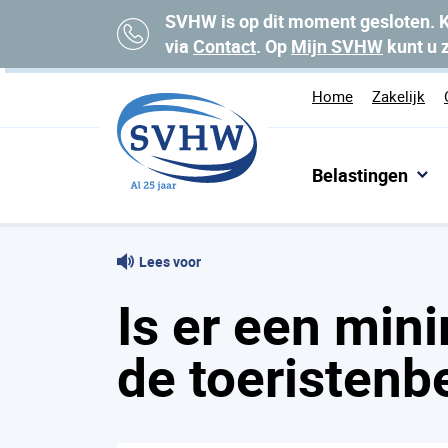
SVHW is op dit moment gesloten. K
via
Contact
. Op
Mijn SVHW
kunt u 
Home
Zakelijk
Belastingen
Home
Veelgestelde vragen
Is er een minim
Lees voor
Is er een min
de toeristenb