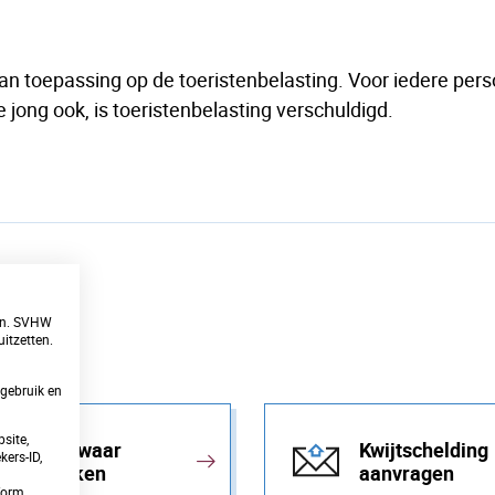
an toepassing op de toeristenbelasting. Voor iedere perso
jong ook, is toeristenbelasting verschuldigd.
ren. SVHW
itzetten.
gebruik en
site,
Bezwaar
Kwijtschelding
ers-ID,
maken
aanvragen
tform