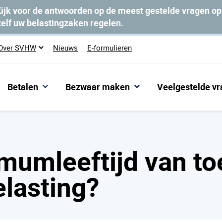
ijk voor de antwoorden op de meest gestelde vragen o
zelf uw belastingzaken regelen.
Over SVHW
Nieuws
E-formulieren
Betalen
Bezwaar maken
Veelgestelde v
umleeftijd van toepassing op de toeristenbelasting?
imumleeftijd van t
elasting?