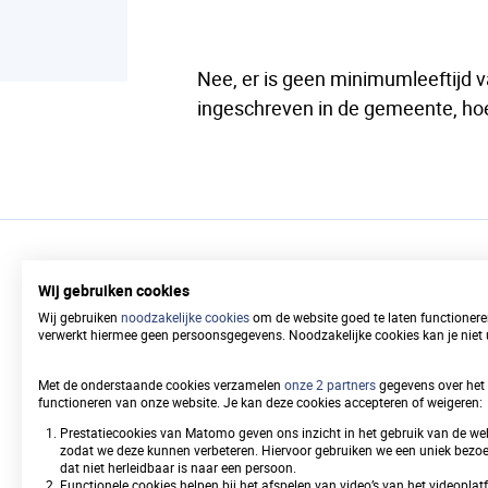
Nee, er is geen minimumleeftijd v
ingeschreven in de gemeente, hoe 
Wij gebruiken cookies
Wij gebruiken
noodzakelijke cookies
om de website goed te laten functione
Snel naar
verwerkt hiermee geen persoonsgegevens. Noodzakelijke cookies kan je niet u
Met de onderstaande cookies verzamelen
onze 2 partners
gegevens over het 
functioneren van onze website. Je kan deze cookies accepteren of weigeren:
Prestatiecookies van Matomo geven ons inzicht in het gebruik van de web
Bezwaar WOZ-
zodat we deze kunnen verbeteren. Hiervoor gebruiken we een uniek bezoek
waarde
dat niet herleidbaar is naar een persoon.
Functionele cookies helpen bij het afspelen van video’s van het videopla