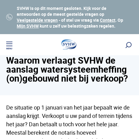
SVHW is op dit moment gesloten. Kijk voor de
antwoorden op de meest gestelde vragen op
Veelgestelde vragen
- of stel uw vraag via
Contact
. Op
Mijn SVHW
kunt u zelf uw belastingzaken regelen.
Veelgestelde vragen
Lees voor
MENU
Waarom verlaagt SVHW de
aanslag watersysteemheffing
(on)gebouwd niet bij verkoop?
De situatie op 1 januari van het jaar bepaalt wie de
aanslag krijgt. Verkoopt u uw pand of terrein tijdens
het jaar? Dan betaalt u toch voor het hele jaar.
Meestal berekent de notaris hoeveel