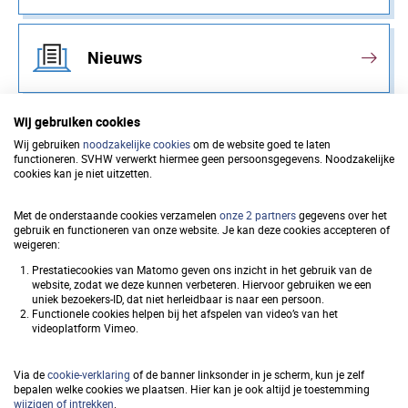
Nieuws
Wij gebruiken cookies
Wij gebruiken
noodzakelijke cookies
om de website goed te laten
functioneren. SVHW verwerkt hiermee geen persoonsgegevens. Noodzakelijke
Samenwerkingsverband
cookies kan je niet uitzetten.
Vastgoedinformatie Heffing en
Met de onderstaande cookies verzamelen
onze 2 partners
gegevens over het
Waardebepaling (SVHW)
gebruik en functioneren van onze website. Je kan deze cookies accepteren of
weigeren:
Prestatiecookies van Matomo geven ons inzicht in het gebruik van de
website, zodat we deze kunnen verbeteren. Hiervoor gebruiken we een
uniek bezoekers-ID, dat niet herleidbaar is naar een persoon.
Snel naar
Functionele cookies helpen bij het afspelen van video’s van het
videoplatform Vimeo.
Privacy
Via de
cookie-verklaring
of de banner linksonder in je scherm, kun je zelf
Toegankelijkheid
bepalen welke cookies we plaatsen. Hier kan je ook altijd je toestemming
wijzigen of intrekken
.