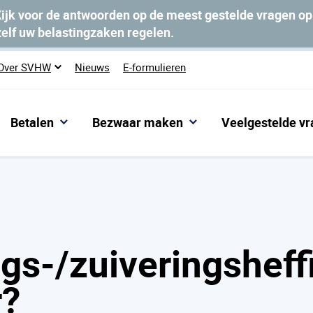
ijk voor de antwoorden op de meest gestelde vragen o
zelf uw belastingzaken regelen.
Over SVHW
Nieuws
E-formulieren
Betalen
Bezwaar maken
Veelgestelde v
ontreinigings-/zuiveringsheffing bij kamerverhuur?
gs-/zuiveringsheffi
r?