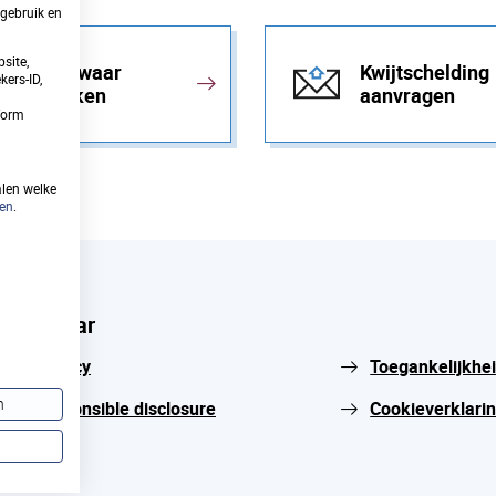
gebruik en
site,
Bezwaar
Kwijtschelding
ers-ID,
maken
aanvragen
tform
alen welke
ken
.
Snel naar
Privacy
Toegankelijkhe
n
Responsible disclosure
Cookieverklari