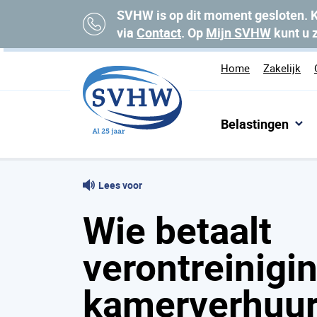
SVHW is op dit moment gesloten. K
via
Contact
. Op
Mijn SVHW
kunt u 
Home
Zakelijk
Belastingen
Home
Veelgestelde vragen
Wie betaalt ver
Lees voor
Wie betaalt
verontreinigin
kamerverhuu