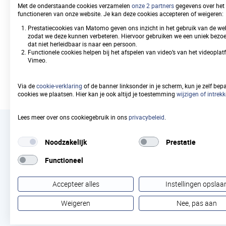
Met de onderstaande cookies verzamelen
onze 2 partners
gegevens over het 
functioneren van onze website. Je kan deze cookies accepteren of weigeren:
Prestatiecookies van Matomo geven ons inzicht in het gebruik van de web
Bezwaar WOZ-
zodat we deze kunnen verbeteren. Hiervoor gebruiken we een uniek bezoek
waarde
dat niet herleidbaar is naar een persoon.
Functionele cookies helpen bij het afspelen van video’s van het videopla
Vimeo.
Via de
cookie-verklaring
of de banner linksonder in je scherm, kun je zelf bep
cookies we plaatsen. Hier kan je ook altijd je toestemming
wijzigen of intrek
Lees meer over ons cookiegebruik in ons
privacybeleid
.
Noodzakelijk
Prestatie
Samenwerkingsverband
Functioneel
Vastgoedinformatie Heffing
en Waardebepaling (SVHW)
Accepteer alles
Instellingen opslaa
Weigeren
Nee, pas aan