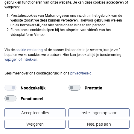
Waardebepaling (SVHW)
gebruik en functioneren van onze website. Je kan deze cookies accepteren of
weigeren:
Prestatiecookies van Matomo geven ons inzicht in het gebruik van de
website, zodat we deze kunnen verbeteren. Hiervoor gebruiken we een
uniek bezoekers-ID, dat niet herleidbaar is naar een persoon.
Snel naar
Functionele cookies helpen bij het afspelen van video’s van het
videoplatform Vimeo.
Privacy
Via de
cookie-verklaring
of de banner linksonder in je scherm, kun je zelf
Toegankelijkheid
bepalen welke cookies we plaatsen. Hier kan je ook altijd je toestemming
wijzigen of intrekken
.
Responsible disclosure
Lees meer over ons cookiegebruik in ons
privacybeleid
.
Cookieverklaring
Noodzakelijk
Prestatie
Functioneel
Volg ons op
Accepteer alles
Instellingen opslaan
Weigeren
Nee, pas aan