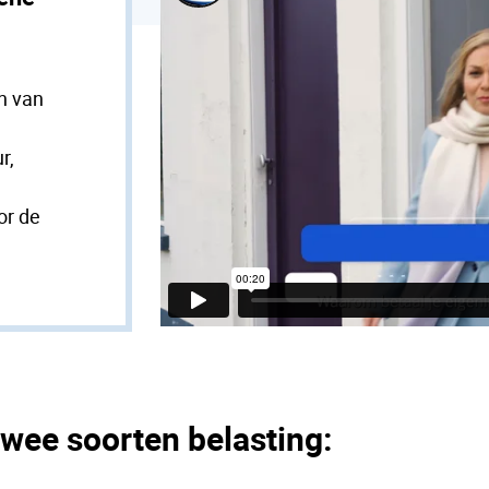
n van
r,
or de
twee soorten belasting: