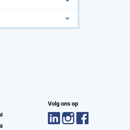
Volg ons op
id
ng