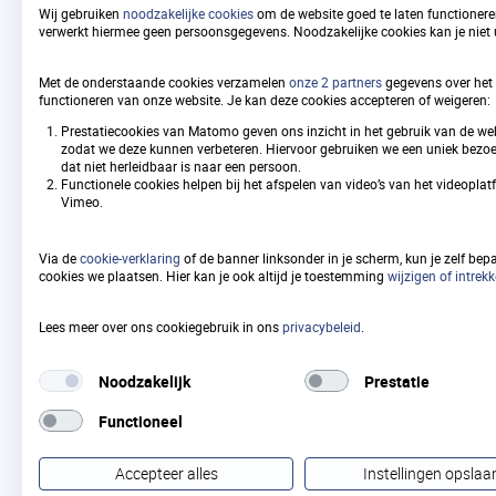
Ik heb mijn onroerende zaak 
Wij gebruiken
noodzakelijke cookies
om de website goed te laten functione
verwerkt hiermee geen persoonsgegevens. Noodzakelijke cookies kan je niet u
Ik ben geen gebruiker meer, 
Met de onderstaande cookies verzamelen
onze 2 partners
gegevens over het 
functioneren van onze website. Je kan deze cookies accepteren of weigeren:
Prestatiecookies van Matomo geven ons inzicht in het gebruik van de web
zodat we deze kunnen verbeteren. Hiervoor gebruiken we een uniek bezoek
dat niet herleidbaar is naar een persoon.
Staat uw vraag hier niet tussen?
Functionele cookies helpen bij het afspelen van video’s van het videopla
Vimeo.
Via de
cookie-verklaring
of de banner linksonder in je scherm, kun je zelf bep
cookies we plaatsen. Hier kan je ook altijd je toestemming
wijzigen of intrek
Lees meer over ons cookiegebruik in ons
privacybeleid
.
Noodzakelijk
Prestatie
Samenwerkingsverband
Functioneel
Vastgoedinformatie Heffing
en Waardebepaling (SVHW)
Accepteer alles
Instellingen opslaa