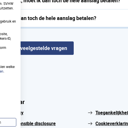
verkocht, moet ik dan toch de hele aanslag betalen?
ren. SVHW
itzetten.
moet ik dan toch de hele aanslag betalen?
gebruik en
site,
ers-ID,
Alle veelgestelde vragen
tform
alen welke
ken
.
Snel naar
Privacy
Toegankelijkhe
n
Responsible disclosure
Cookieverklari