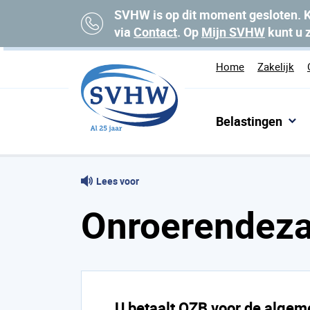
SVHW is op dit moment gesloten. K
via
Contact
. Op
Mijn SVHW
kunt u 
Home
Zakelijk
Belastingen
Home
Belastingen
Belastingsoorten
Onr
Lees voor
Onroerendeza
U betaalt OZB voor de alge