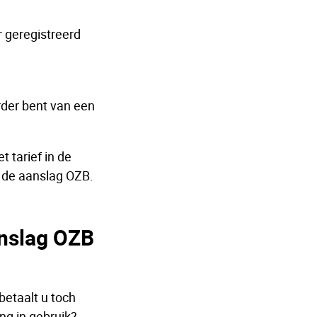
r geregistreerd
rder bent van een
 tarief in de
 de aanslag OZB.
aanslag OZB
betaalt u toch
ng in gebruik?