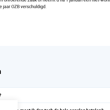
e jaar OZB verschuldigd.
n
?