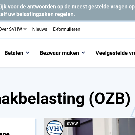
ijk voor de antwoorden op de meest gestelde vragen o
zelf uw belastingzaken regelen.
Over SVHW
Nieuws
E-formulieren
Betalen
Bezwaar maken
Veelgestelde v
oerendezaakbelasting (OZB)
akbelasting (OZB)
mene