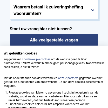
Waarom betaal ik zuiveringsheffing
woonruimten?
Staat uw vraag hier niet tussen?
Alle veelgestelde vragen
Wij gebruiken cookies
Wij gebruiken
noodzakelijke cookies
om de website goed te laten
functioneren. SVHW verwerkt hiermee geen persoonsgegevens. Noodzakelijke
Samenwerkingsverband
cookies kan je niet uitzetten.
Vastgoedinformatie Heffing en
Met de onderstaande cookies verzamelen
onze 2 partners
gegevens over het
Waardebepaling (SVHW)
gebruik en functioneren van onze website. Je kan deze cookies accepteren of
weigeren:
Prestatiecookies van Matomo geven ons inzicht in het gebruik van de
website, zodat we deze kunnen verbeteren. Hiervoor gebruiken we een
uniek bezoekers-ID, dat niet herleidbaar is naar een persoon.
Snel naar
Functionele cookies helpen bij het afspelen van video’s van het
videoplatform Vimeo.