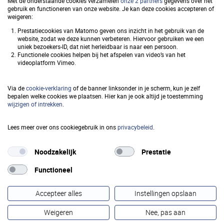
Met de onderstaande cookies verzamelen
onze 2 partners
gegevens over het
Waardebepaling (SVHW)
gebruik en functioneren van onze website. Je kan deze cookies accepteren of
weigeren:
Prestatiecookies van Matomo geven ons inzicht in het gebruik van de
website, zodat we deze kunnen verbeteren. Hiervoor gebruiken we een
uniek bezoekers-ID, dat niet herleidbaar is naar een persoon.
Snel naar
Functionele cookies helpen bij het afspelen van video’s van het
videoplatform Vimeo.
Privacy
Via de
cookie-verklaring
of de banner linksonder in je scherm, kun je zelf
Toegankelijkheid
bepalen welke cookies we plaatsen. Hier kan je ook altijd je toestemming
wijzigen of intrekken
.
Responsible disclosure
Lees meer over ons cookiegebruik in ons
privacybeleid
.
Cookieverklaring
Noodzakelijk
Prestatie
Functioneel
Volg ons op
Accepteer alles
Instellingen opslaan
Weigeren
Nee, pas aan