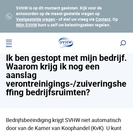
SVHW is op dit moment gesloten. Kijk voor de
antwoorden op de meest gestelde vragen op
Veelgestelde vragen
- of stel uw vraag via
Contact
. Op
Mijn SVHW
kunt u zelf uw belastingzaken regelen.
Veelgestelde vragen
Lees voor
MENU
Ik ben gestopt met mijn bedrijf.
Waarom krijg ik nog een
aanslag
verontreinigings-/zuiveringshe
ffing bedrijfsruimten?
Bedrijfsbeëindiging krijgt SVHW niet automatisch
door van de Kamer van Koophandel (KvK). U kunt