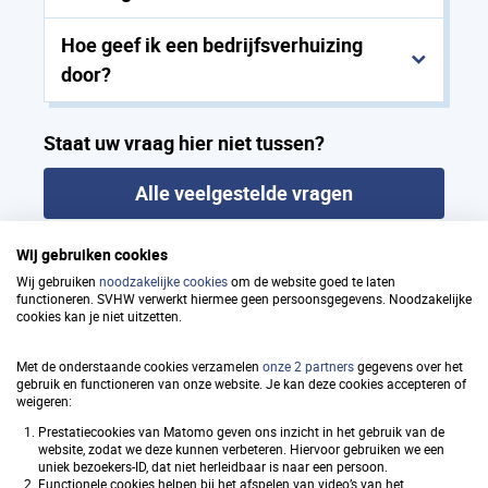
Hoe geef ik een bedrijfsverhuizing
door?
Staat uw vraag hier niet tussen?
Alle veelgestelde vragen
Wij gebruiken cookies
Wij gebruiken
noodzakelijke cookies
om de website goed te laten
functioneren. SVHW verwerkt hiermee geen persoonsgegevens. Noodzakelijke
Samenwerkingsverband
cookies kan je niet uitzetten.
Vastgoedinformatie Heffing en
Met de onderstaande cookies verzamelen
onze 2 partners
gegevens over het
Waardebepaling (SVHW)
gebruik en functioneren van onze website. Je kan deze cookies accepteren of
weigeren:
Prestatiecookies van Matomo geven ons inzicht in het gebruik van de
website, zodat we deze kunnen verbeteren. Hiervoor gebruiken we een
uniek bezoekers-ID, dat niet herleidbaar is naar een persoon.
Snel naar
Functionele cookies helpen bij het afspelen van video’s van het